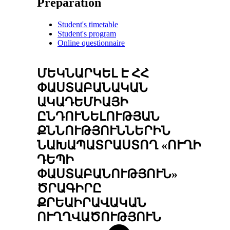
Preparation
Student's timetable
Student's program
Online questionnaire
ՄԵԿՆԱՐԿԵԼ Է ՀՀ
ՓԱՍՏԱԲԱՆԱԿԱՆ
ԱԿԱԴԵՄԻԱՅԻ
ԸՆԴՈՒՆԵԼՈՒԹՅԱՆ
ՔՆՆՈՒԹՅՈՒՆՆԵՐԻՆ
ՆԱԽԱՊԱՏՐԱՍՏՈՂ «ՈՒՂԻ
ԴԵՊԻ
ՓԱՍՏԱԲԱՆՈՒԹՅՈՒՆ»
ԾՐԱԳԻՐԸ
ՔՐԵԱԻՐԱՎԱԿԱՆ
ՈՒՂՂՎԱԾՈՒԹՅՈՒՆ