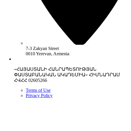
7-3 Zakyan Street
0010 Yerevan, Armenia
«ՀԱՅԱՍՏԱՆԻ ՀԱՆՐԱՊԵՏՈՒԹՅԱՆ
ՓԱՍՏԱԲԱՆԱԿԱՆ ԱԿԱԴԵՄԻԱ» ՀԻՄՆԱԴՐԱՄ
ՀՎՀՀ 02605266
Terms of Use
Privacy Policy