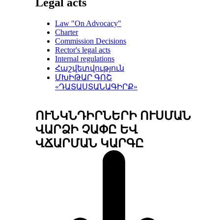
Legal acts
Law "On Advocacy"
Charter
Commission Decisions
Rector's legal acts
Internal regulations
Հաշվետվություն
ՄԽԻԹԱՐ ԳՈՇ
«ԴԱՏԱՍՏԱՆԱԳԻՐՔ»
ՈՒՆԿՆԴԻՐՆԵՐԻ ՈՒՍՄԱՆ
ՎԱՐՁԻ ՉԱՓԸ ԵՎ
ՎՃԱՐՄԱՆ ԿԱՐԳԸ