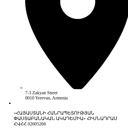
7-3 Zakyan Street
0010 Yerevan, Armenia
«ՀԱՅԱՍՏԱՆԻ ՀԱՆՐԱՊԵՏՈՒԹՅԱՆ
ՓԱՍՏԱԲԱՆԱԿԱՆ ԱԿԱԴԵՄԻԱ» ՀԻՄՆԱԴՐԱՄ
ՀՎՀՀ 02605266