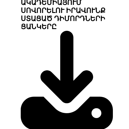
ԱԿԱԴԵՄԻԱՅՈՒՄ
ՍՈՎՈՐԵԼՈՒ ԻՐԱՎՈՒՆՔ
ՍՏԱՑԱԾ ԴԻՄՈՐԴՆԵՐԻ
ՑԱՆԿԵՐԸ