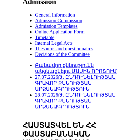
Admission
General Information
Admission Commission
Admission Templates
Online Application Form
Timetable
Internal Legal Acts
Thesaurus and questionnaires
Decisions of the Committee
Բանավոր քննությունն
անցկացնելու ՄԱՍԻՆ ՈՐՈՇՈՒՄ
27․07․2026Թ․ ԸՆԴՈՒՆԵԼՈՒԹՅԱՆ
ԳՐԱՎՈՐ ՔՆՆՈՒԹՅԱՆ
ԱՐՁԱՆԱԳՐՈՒԹՅՈՒՆ
28․07․2026Թ․ ԸՆԴՈՒՆԵԼՈՒԹՅԱՆ
ԳՐԱՎՈՐ ՔՆՆՈՒԹՅԱՆ
ԱՐՁԱՆԱԳՐՈՒԹՅՈՒՆ
ՀԱՍՏԱՏՎԵԼ ԵՆ ՀՀ
ՓԱՍՏԱԲԱՆԱԿԱՆ