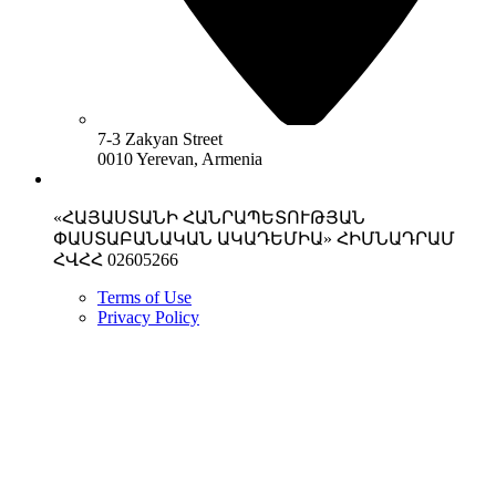
7-3 Zakyan Street
0010 Yerevan, Armenia
«ՀԱՅԱՍՏԱՆԻ ՀԱՆՐԱՊԵՏՈՒԹՅԱՆ
ՓԱՍՏԱԲԱՆԱԿԱՆ ԱԿԱԴԵՄԻԱ» ՀԻՄՆԱԴՐԱՄ
ՀՎՀՀ 02605266
Terms of Use
Privacy Policy