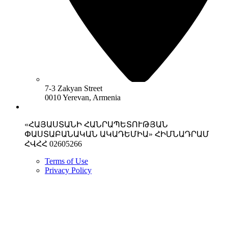
7-3 Zakyan Street
0010 Yerevan, Armenia
«ՀԱՅԱՍՏԱՆԻ ՀԱՆՐԱՊԵՏՈՒԹՅԱՆ
ՓԱՍՏԱԲԱՆԱԿԱՆ ԱԿԱԴԵՄԻԱ» ՀԻՄՆԱԴՐԱՄ
ՀՎՀՀ 02605266
Terms of Use
Privacy Policy