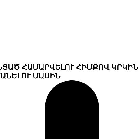
ՆՑԱԾ ՀԱՄԱՐՎԵԼՈՒ ՀԻՄՔՈՎ ԿՐԿԻՆ
ԱՆԵԼՈՒ ՄԱՍԻՆ