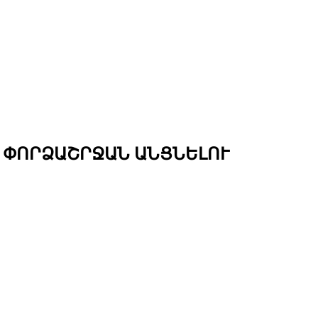
 ՓՈՐՁԱՇՐՋԱՆ ԱՆՑՆԵԼՈՒ