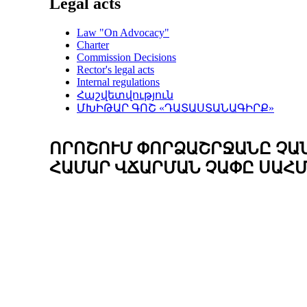
Legal acts
Law "On Advocacy"
Charter
Commission Decisions
Rector's legal acts
Internal regulations
Հաշվետվություն
ՄԽԻԹԱՐ ԳՈՇ «ԴԱՏԱՍՏԱՆԱԳԻՐՔ»
ՈՐՈՇՈՒՄ ՓՈՐՁԱՇՐՋԱՆԸ ՉԱ
ՀԱՄԱՐ ՎՃԱՐՄԱՆ ՉԱՓԸ ՍԱՀՄ