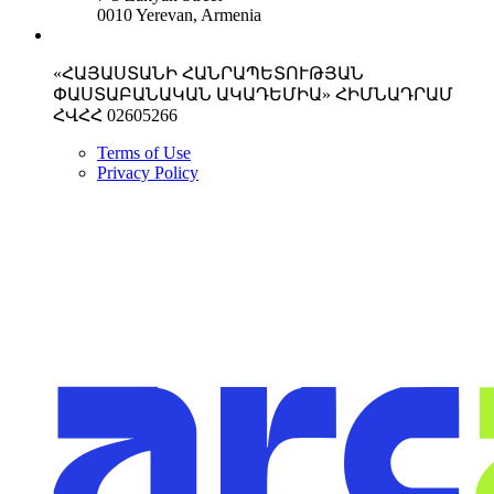
0010 Yerevan, Armenia
«ՀԱՅԱՍՏԱՆԻ ՀԱՆՐԱՊԵՏՈՒԹՅԱՆ
ՓԱՍՏԱԲԱՆԱԿԱՆ ԱԿԱԴԵՄԻԱ» ՀԻՄՆԱԴՐԱՄ
ՀՎՀՀ 02605266
Terms of Use
Privacy Policy