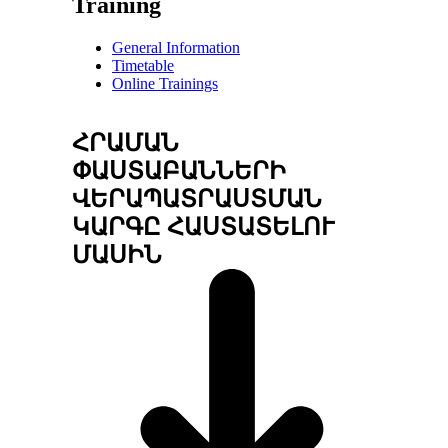
Training
General Information
Timetable
Online Trainings
ՀՐԱՄԱՆ
ՓԱՍՏԱԲԱՆՆԵՐԻ
ՎԵՐԱՊԱՏՐԱՍՏՄԱՆ
ԿԱՐԳԸ ՀԱՍՏԱՏԵԼՈՒ
ՄԱՍԻՆ