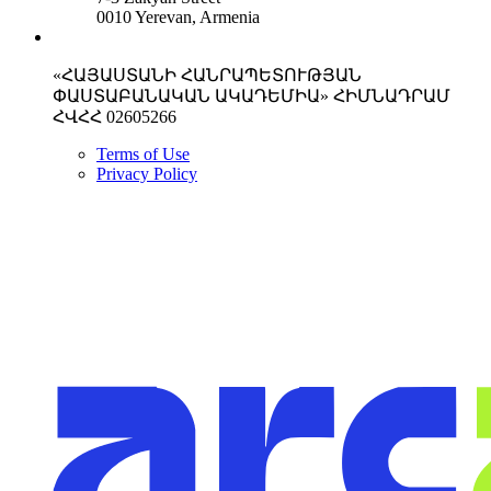
0010 Yerevan, Armenia
«ՀԱՅԱՍՏԱՆԻ ՀԱՆՐԱՊԵՏՈՒԹՅԱՆ
ՓԱՍՏԱԲԱՆԱԿԱՆ ԱԿԱԴԵՄԻԱ» ՀԻՄՆԱԴՐԱՄ
ՀՎՀՀ 02605266
Terms of Use
Privacy Policy