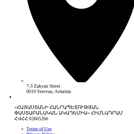
7-3 Zakyan Street
0010 Yerevan, Armenia
«ՀԱՅԱՍՏԱՆԻ ՀԱՆՐԱՊԵՏՈՒԹՅԱՆ
ՓԱՍՏԱԲԱՆԱԿԱՆ ԱԿԱԴԵՄԻԱ» ՀԻՄՆԱԴՐԱՄ
ՀՎՀՀ 02605266
Terms of Use