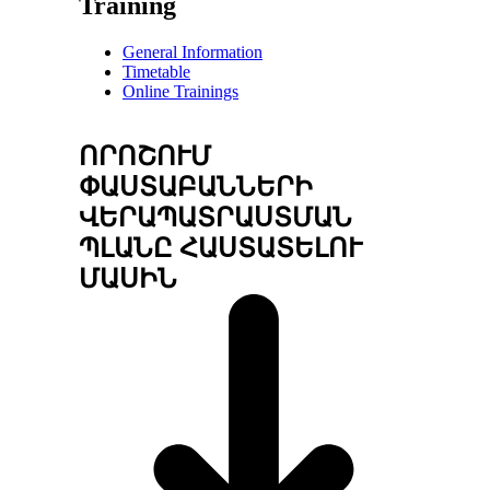
Training
General Information
Timetable
Online Trainings
ՈՐՈՇՈՒՄ
ՓԱՍՏԱԲԱՆՆԵՐԻ
ՎԵՐԱՊԱՏՐԱՍՏՄԱՆ
ՊԼԱՆԸ ՀԱՍՏԱՏԵԼՈՒ
ՄԱՍԻՆ