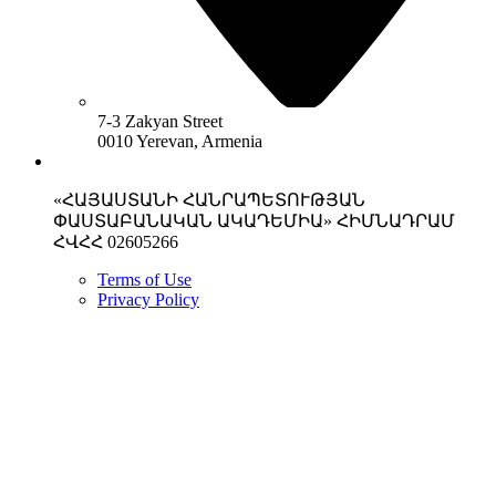
7-3 Zakyan Street
0010 Yerevan, Armenia
«ՀԱՅԱՍՏԱՆԻ ՀԱՆՐԱՊԵՏՈՒԹՅԱՆ
ՓԱՍՏԱԲԱՆԱԿԱՆ ԱԿԱԴԵՄԻԱ» ՀԻՄՆԱԴՐԱՄ
ՀՎՀՀ 02605266
Terms of Use
Privacy Policy