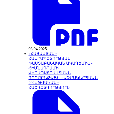
08.04.2025
«ՀԱՅԱՍՏԱՆԻ
ՀԱՆՐԱՊԵՏՈՒԹՅԱՆ
ՓԱՍՏԱԲԱՆԱԿԱՆ ԱԿԱԴԵՄԻԱ»
ՀԻՄՆԱԴՐԱՄԻ
ՎԵՐԱՊԱՏՐԱՍՏՄԱՆ
ԳՈՐԾԸՆԹԱՑԻ ԿԱԶՄԱԿԵՐՊՄԱՆ
2024 ԹՎԱԿԱՆԻ
ՀԱՇՎԵՏՎՈՒԹՅՈՒՆ