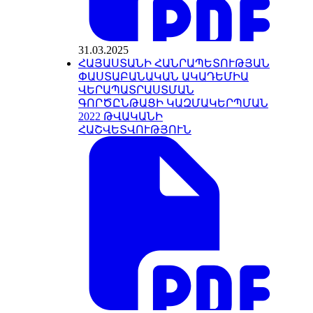
31.03.2025
ՀԱՅԱՍՏԱՆԻ ՀԱՆՐԱՊԵՏՈՒԹՅԱՆ
ՓԱՍՏԱԲԱՆԱԿԱՆ ԱԿԱԴԵՄԻԱ
ՎԵՐԱՊԱՏՐԱՍՏՄԱՆ
ԳՈՐԾԸՆԹԱՑԻ ԿԱԶՄԱԿԵՐՊՄԱՆ
2022 ԹՎԱԿԱՆԻ
ՀԱՇՎԵՏՎՈՒԹՅՈՒՆ