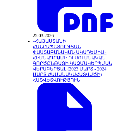
25.03.2026
«ՀԱՅԱՍՏԱՆԻ
ՀԱՆՐԱՊԵՏՈՒԹՅԱՆ
ՓԱՍՏԱԲԱՆԱԿԱՆ ԱԿԱԴԵՄԻԱ»
ՀԻՄՆԱԴՐԱՄԻ ՈՒՍՈՒՄՆԱԿԱՆ
ԳՈՐԾԸՆԹԱՑԻ ԿԱԶՄԱԿԵՐՊՄԱՆ
ՎԵՐԱԲԵՐՅԱԼ (2023 ՄԱՐՏ - 2024
ՄԱՐՏ ԺԱՄԱՆԱԿԱՀԱՏՎԱԾԻ)
ՀԱՇՎԵՏՎՈՒԹՅՈՒՆ