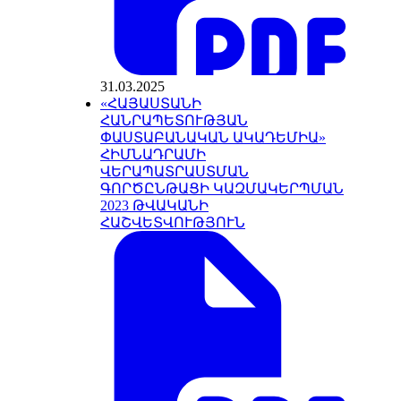
31.03.2025
«ՀԱՅԱՍՏԱՆԻ
ՀԱՆՐԱՊԵՏՈՒԹՅԱՆ
ՓԱՍՏԱԲԱՆԱԿԱՆ ԱԿԱԴԵՄԻԱ»
ՀԻՄՆԱԴՐԱՄԻ
ՎԵՐԱՊԱՏՐԱՍՏՄԱՆ
ԳՈՐԾԸՆԹԱՑԻ ԿԱԶՄԱԿԵՐՊՄԱՆ
2023 ԹՎԱԿԱՆԻ
ՀԱՇՎԵՏՎՈՒԹՅՈՒՆ