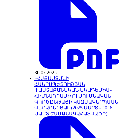
30.07.2025
«ՀԱՅԱՍՏԱՆԻ
ՀԱՆՐԱՊԵՏՈՒԹՅԱՆ
ՓԱՍՏԱԲԱՆԱԿԱՆ ԱԿԱԴԵՄԻԱ»
ՀԻՄՆԱԴՐԱՄԻ ՈՒՍՈՒՄՆԱԿԱՆ
ԳՈՐԾԸՆԹԱՑԻ ԿԱԶՄԱԿԵՐՊՄԱՆ
ՎԵՐԱԲԵՐՅԱԼ (2025 ՄԱՐՏ - 2026
ՄԱՐՏ ԺԱՄԱՆԱԿԱՀԱՏՎԱԾԻ)