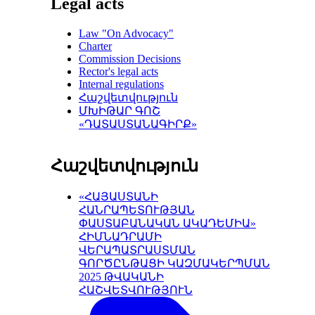
Legal acts
Law "On Advocacy"
Charter
Commission Decisions
Rector's legal acts
Internal regulations
Հաշվետվություն
ՄԽԻԹԱՐ ԳՈՇ
«ԴԱՏԱՍՏԱՆԱԳԻՐՔ»
Հաշվետվություն
«ՀԱՅԱՍՏԱՆԻ
ՀԱՆՐԱՊԵՏՈՒԹՅԱՆ
ՓԱՍՏԱԲԱՆԱԿԱՆ ԱԿԱԴԵՄԻԱ»
ՀԻՄՆԱԴՐԱՄԻ
ՎԵՐԱՊԱՏՐԱՍՏՄԱՆ
ԳՈՐԾԸՆԹԱՑԻ ԿԱԶՄԱԿԵՐՊՄԱՆ
2025 ԹՎԱԿԱՆԻ
ՀԱՇՎԵՏՎՈՒԹՅՈՒՆ