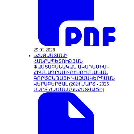
29.01.2026
«ՀԱՅԱՍՏԱՆԻ
ՀԱՆՐԱՊԵՏՈՒԹՅԱՆ
ՓԱՍՏԱԲԱՆԱԿԱՆ ԱԿԱԴԵՄԻԱ»
ՀԻՄՆԱԴՐԱՄԻ ՈՒՍՈՒՄՆԱԿԱՆ
ԳՈՐԾԸՆԹԱՑԻ ԿԱԶՄԱԿԵՐՊՄԱՆ
ՎԵՐԱԲԵՐՅԱԼ (2024 ՄԱՐՏ - 2025
ՄԱՐՏ ԺԱՄԱՆԱԿԱՀԱՏՎԱԾԻ)