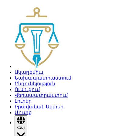
Ակադեմիա
Նախապատրաստում
Ընդունելություն
Ուսուցում
Վերապատրաստում
Լուրեր
Իրավական Ակտեր
Մուտք
Հայ