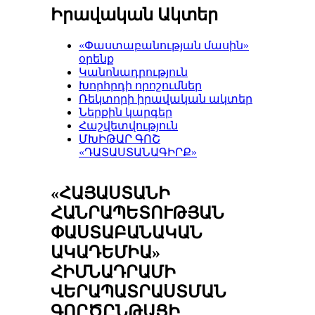
Իրավական Ակտեր
«Փաստաբանության մասին»
օրենք
Կանոնադրություն
Խորհրդի որոշումներ
Ռեկտորի իրավական ակտեր
Ներքին կարգեր
Հաշվետվություն
ՄԽԻԹԱՐ ԳՈՇ
«ԴԱՏԱՍՏԱՆԱԳԻՐՔ»
«ՀԱՅԱՍՏԱՆԻ
ՀԱՆՐԱՊԵՏՈՒԹՅԱՆ
ՓԱՍՏԱԲԱՆԱԿԱՆ
ԱԿԱԴԵՄԻԱ»
ՀԻՄՆԱԴՐԱՄԻ
ՎԵՐԱՊԱՏՐԱՍՏՄԱՆ
ԳՈՐԾԸՆԹԱՑԻ