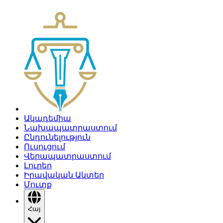
Ակադեմիա
Նախապատրաստում
Ընդունելություն
Ուսուցում
Վերապատրաստում
Լուրեր
Իրավական Ակտեր
Մուտք
Հայ