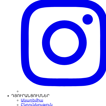
ԴՅՈՒՐԱՆՑՈՒՄՆԵՐ
Ակադեմիա
Ընդունելություն