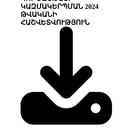
ԿԱԶՄԱԿԵՐՊՄԱՆ 2024
ԹՎԱԿԱՆԻ
ՀԱՇՎԵՏՎՈՒԹՅՈՒՆ