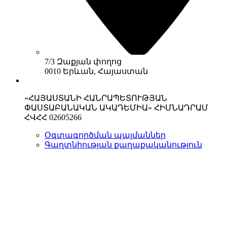
7/3 Զաքյան փողոց
0010 Երևան, Հայաստան
«ՀԱՅԱՍՏԱՆԻ ՀԱՆՐԱՊԵՏՈՒԹՅԱՆ
ՓԱՍՏԱԲԱՆԱԿԱՆ ԱԿԱԴԵՄԻԱ» ՀԻՄՆԱԴՐԱՄ
ՀՎՀՀ 02605266
Օգտագործման պայմաններ
Գաղտնիության քաղաքականություն