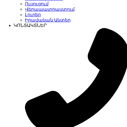
Ուսուցում
Վերապատրաստում
Լուրեր
Իրավական Ակտեր
ԿՈՆՏԱԿՏՆԵՐ