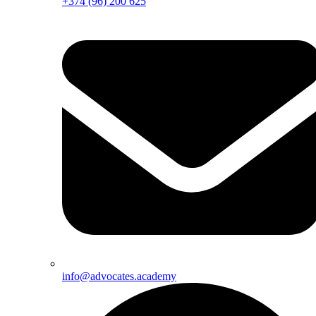
+374 (96) 200 625
info@advocates.academy