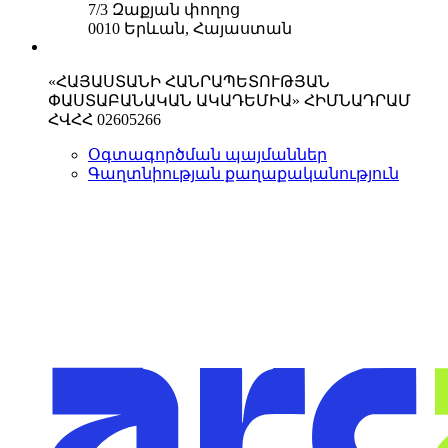
7/3 Զաքյան փողոց
0010 Երևան, Հայաստան
«ՀԱՅԱՍՏԱՆԻ ՀԱՆՐԱՊԵՏՈՒԹՅԱՆ
ՓԱՍՏԱԲԱՆԱԿԱՆ ԱԿԱԴԵՄԻԱ» ՀԻՄՆԱԴՐԱՄ
ՀՎՀՀ 02605266
Օգտագործման պայմաններ
Գաղտնիության քաղաքականություն