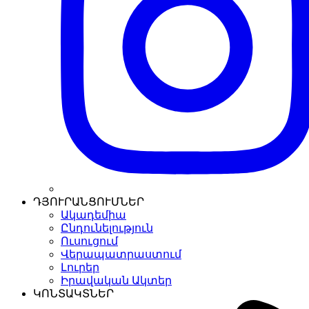
ԴՅՈՒՐԱՆՑՈՒՄՆԵՐ
Ակադեմիա
Ընդունելություն
Ուսուցում
Վերապատրաստում
Լուրեր
Իրավական Ակտեր
ԿՈՆՏԱԿՏՆԵՐ