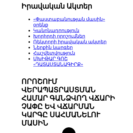
Իրավական Ակտեր
«Փաստաբանության մասին»
օրենք
Կանոնադրություն
Խորհրդի որոշումներ
Ռեկտորի իրավական ակտեր
Ներքին կարգեր
Հաշվետվություն
ՄԽԻԹԱՐ ԳՈՇ
«ԴԱՏԱՍՏԱՆԱԳԻՐՔ»
ՈՐՈՇՈՒՄ
ՎԵՐԱՊԱՏՐԱՍՏՄԱՆ
ՀԱՄԱՐ ԳԱՆՁՎՈՂ ՎՃԱՐԻ
ՉԱՓԸ ԵՎ ՎՃԱՐՄԱՆ
ԿԱՐԳԸ ՍԱՀՄԱՆԵԼՈՒ
ՄԱՍԻՆ