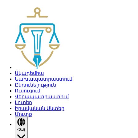
Ակադեմիա
Նախապատրաստում
Ընդունելություն
Ուսուցում
Վերապատրաստում
Լուրեր
Իրավական Ակտեր
Մուտք
Հայ