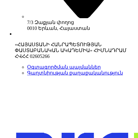
7/3 Զաքյան փողոց
0010 Երևան, Հայաստան
«ՀԱՅԱՍՏԱՆԻ ՀԱՆՐԱՊԵՏՈՒԹՅԱՆ
ՓԱՍՏԱԲԱՆԱԿԱՆ ԱԿԱԴԵՄԻԱ» ՀԻՄՆԱԴՐԱՄ
ՀՎՀՀ 02605266
Օգտագործման պայմաններ
Գաղտնիության քաղաքականություն