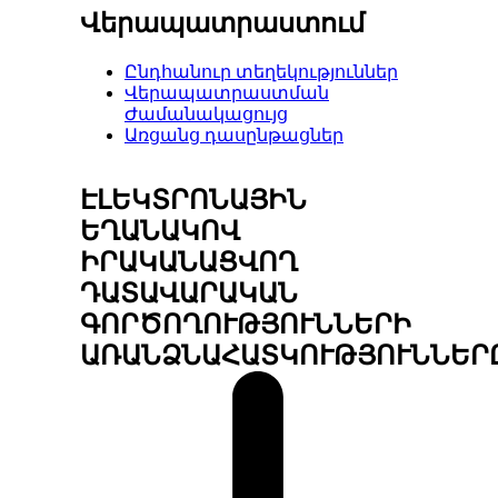
Վերապատրաստում
Ընդհանուր տեղեկություններ
Վերապատրաստման
Ժամանակացույց
Առցանց դասընթացներ
ԷԼԵԿՏՐՈՆԱՅԻՆ
ԵՂԱՆԱԿՈՎ
ԻՐԱԿԱՆԱՑՎՈՂ
ԴԱՏԱՎԱՐԱԿԱՆ
ԳՈՐԾՈՂՈՒԹՅՈՒՆՆԵՐԻ
ԱՌԱՆՁՆԱՀԱՏԿՈՒԹՅՈՒՆՆԵՐ