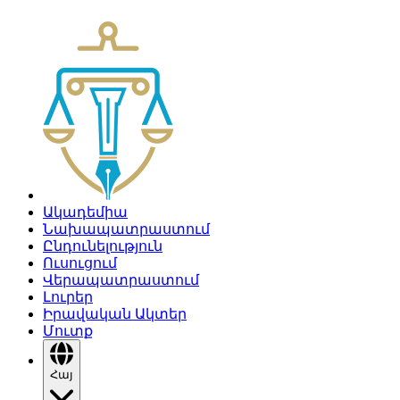
Ակադեմիա
Նախապատրաստում
Ընդունելություն
Ուսուցում
Վերապատրաստում
Լուրեր
Իրավական Ակտեր
Մուտք
Հայ