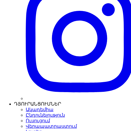
ԴՅՈՒՐԱՆՑՈՒՄՆԵՐ
Ակադեմիա
Ընդունելություն
Ուսուցում
Վերապատրաստում