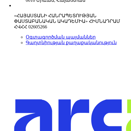
0010 Երևան, Հայաստան
«ՀԱՅԱՍՏԱՆԻ ՀԱՆՐԱՊԵՏՈՒԹՅԱՆ
ՓԱՍՏԱԲԱՆԱԿԱՆ ԱԿԱԴԵՄԻԱ» ՀԻՄՆԱԴՐԱՄ
ՀՎՀՀ 02605266
Օգտագործման պայմաններ
Գաղտնիության քաղաքականություն