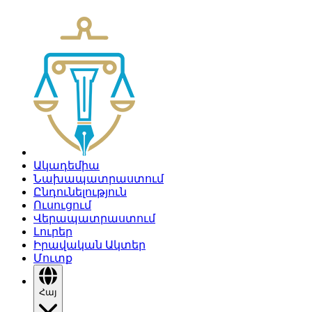
Ակադեմիա
Նախապատրաստում
Ընդունելություն
Ուսուցում
Վերապատրաստում
Լուրեր
Իրավական Ակտեր
Մուտք
Հայ