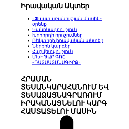
Իրավական Ակտեր
«Փաստաբանության մասին»
օրենք
Կանոնադրություն
Խորհրդի որոշումներ
Ռեկտորի իրավական ակտեր
Ներքին կարգեր
Հաշվետվություն
ՄԽԻԹԱՐ ԳՈՇ
«ԴԱՏԱՍՏԱՆԱԳԻՐՔ»
ՀՐԱՄԱՆ
ՏԵՍԱՆԿԱՐԱՀԱՆՈՒՄ ԵՎ
ՏԵՍԱՁԱՅՆԱԳՐԱՌՈՒՄ
ԻՐԱԿԱՆԱՑՆԵԼՈՒ ԿԱՐԳ
ՀԱՍՏԱՏԵԼՈՒ ՄԱՍԻՆ