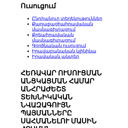
Ուսուցում
Ընդհանուր տեղեկություններ
Քաղաքացիաիրավական
մասնագիտացում
Քրեաիրավական
մասնագիտացում
Գործնական ուսուցում
Իրավաբանական կլինիկա
Իրավական ակտեր
ՀԵՌԱՎԱՐ ՈՒՍՈՒՑՄԱՆ
ԱՆՑԿԱՑՄԱՆ ՀԱՄԱՐ
ԱՆՀՐԱԺԵՇՏ
ՏԵԽՆԻԿԱԿԱՆ
ՆՎԱԶԱԳՈՒՅՆ
ՊԱՅՄԱՆՆԵՐԸ
ՍԱՀՄԱՆԵԼՈՒ ՄԱՍԻՆ