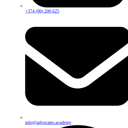
+374 (96) 200 625
info@advocates.academy