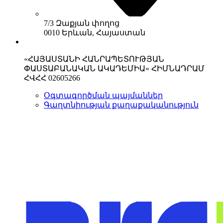
7/3 Զաքյան փողոց
0010 Երևան, Հայաստան
«ՀԱՅԱՍՏԱՆԻ ՀԱՆՐԱՊԵՏՈՒԹՅԱՆ
ՓԱՍՏԱԲԱՆԱԿԱՆ ԱԿԱԴԵՄԻԱ» ՀԻՄՆԱԴՐԱՄ
ՀՎՀՀ 02605266
Օգտագործման պայմաններ
Գաղտնիության քաղաքականություն