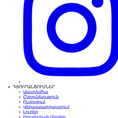
ԴՅՈՒՐԱՆՑՈՒՄՆԵՐ
Ակադեմիա
Ընդունելություն
Ուսուցում
Վերապատրաստում
Լուրեր
Իրավական Ակտեր