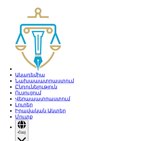
Ակադեմիա
Նախապատրաստում
Ընդունելություն
Ուսուցում
Վերապատրաստում
Լուրեր
Իրավական Ակտեր
Մուտք
Հայ