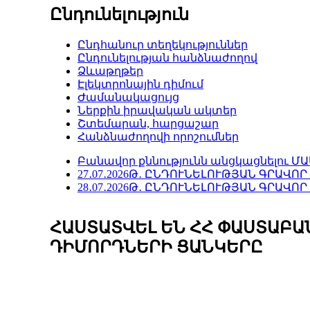
Ընդունելություն
Ընդհանուր տեղեկություններ
Ընդունելության հանձնաժողով
Ձևաթղթեր
Էլեկտրոնային դիմում
Ժամանակացույց
Ներքին իրավական ակտեր
Շտեմարան, հարցաշար
Հանձնաժողովի որոշումներ
Բանավոր քննությունն անցկացնելու Մ
27․07․2026Թ․ ԸՆԴՈՒՆԵԼՈՒԹՅԱՆ ԳՐԱՎ
28․07․2026Թ․ ԸՆԴՈՒՆԵԼՈՒԹՅԱՆ ԳՐԱՎ
ՀԱՍՏԱՏՎԵԼ ԵՆ ՀՀ ՓԱՍՏԱԲԱ
ԴԻՄՈՐԴՆԵՐԻ ՑԱՆԿԵՐԸ