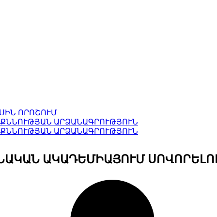
ԱՍԻՆ ՈՐՈՇՈՒՄ
ՈՐ ՔՆՆՈՒԹՅԱՆ ԱՐՁԱՆԱԳՐՈՒԹՅՈՒՆ
ՈՐ ՔՆՆՈՒԹՅԱՆ ԱՐՁԱՆԱԳՐՈՒԹՅՈՒՆ
ՆԱԿԱՆ ԱԿԱԴԵՄԻԱՅՈՒՄ ՍՈՎՈՐԵԼՈ