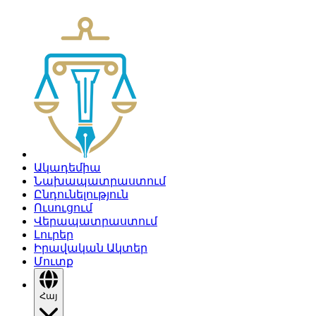
Ակադեմիա
Նախապատրաստում
Ընդունելություն
Ուսուցում
Վերապատրաստում
Լուրեր
Իրավական Ակտեր
Մուտք
Հայ