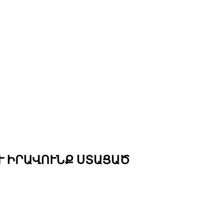
Ւ ԻՐԱՎՈՒՆՔ ՍՏԱՑԱԾ