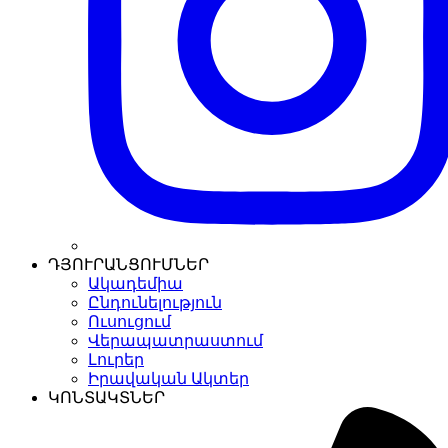
ԴՅՈՒՐԱՆՑՈՒՄՆԵՐ
Ակադեմիա
Ընդունելություն
Ուսուցում
Վերապատրաստում
Լուրեր
Իրավական Ակտեր
ԿՈՆՏԱԿՏՆԵՐ