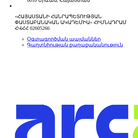
0010 Երևան, Հայաստան
«ՀԱՅԱՍՏԱՆԻ ՀԱՆՐԱՊԵՏՈՒԹՅԱՆ
ՓԱՍՏԱԲԱՆԱԿԱՆ ԱԿԱԴԵՄԻԱ» ՀԻՄՆԱԴՐԱՄ
ՀՎՀՀ 02605266
Օգտագործման պայմաններ
Գաղտնիության քաղաքականություն