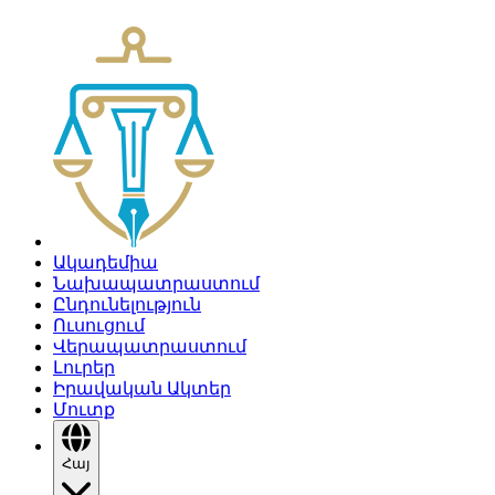
Ակադեմիա
Նախապատրաստում
Ընդունելություն
Ուսուցում
Վերապատրաստում
Լուրեր
Իրավական Ակտեր
Մուտք
Հայ