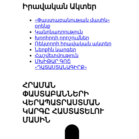
Իրավական Ակտեր
«Փաստաբանության մասին»
օրենք
Կանոնադրություն
Խորհրդի որոշումներ
Ռեկտորի իրավական ակտեր
Ներքին կարգեր
Հաշվետվություն
ՄԽԻԹԱՐ ԳՈՇ
«ԴԱՏԱՍՏԱՆԱԳԻՐՔ»
ՀՐԱՄԱՆ
ՓԱՍՏԱԲԱՆՆԵՐԻ
ՎԵՐԱՊԱՏՐԱՍՏՄԱՆ
ԿԱՐԳԸ ՀԱՍՏԱՏԵԼՈՒ
ՄԱՍԻՆ