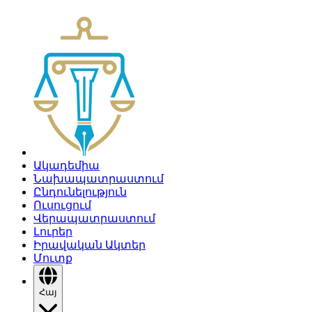
Ակադեմիա
Նախապատրաստում
Ընդունելություն
Ուսուցում
Վերապատրաստում
Լուրեր
Իրավական Ակտեր
Մուտք
Հայ