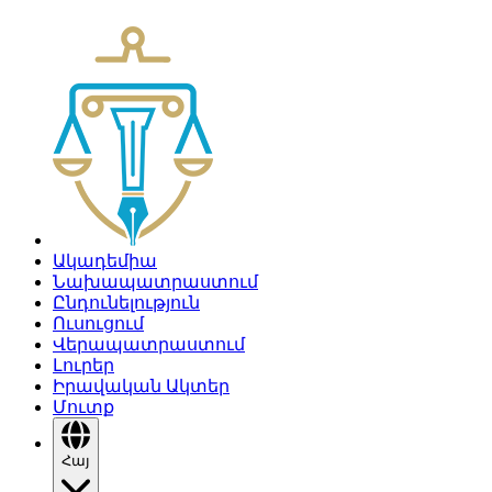
Ակադեմիա
Նախապատրաստում
Ընդունելություն
Ուսուցում
Վերապատրաստում
Լուրեր
Իրավական Ակտեր
Մուտք
Հայ