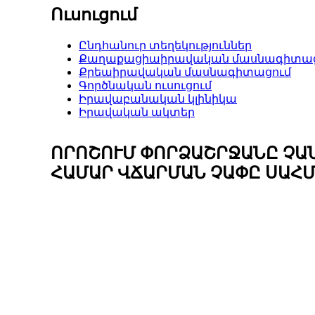
Ուսուցում
Ընդհանուր տեղեկություններ
Քաղաքացիաիրավական մասնագիտաց
Քրեաիրավական մասնագիտացում
Գործնական ուսուցում
Իրավաբանական կլինիկա
Իրավական ակտեր
ՈՐՈՇՈՒՄ ՓՈՐՁԱՇՐՋԱՆԸ ՉԱ
ՀԱՄԱՐ ՎՃԱՐՄԱՆ ՉԱՓԸ ՍԱՀՄ