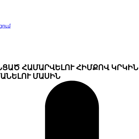
ում
ՆՑԱԾ ՀԱՄԱՐՎԵԼՈՒ ՀԻՄՔՈՎ ԿՐԿԻՆ
ԱՆԵԼՈՒ ՄԱՍԻՆ