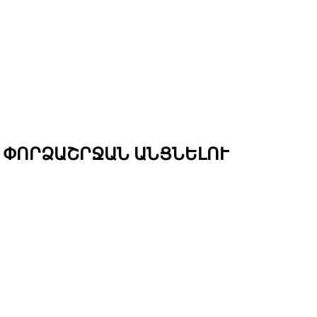
 ՓՈՐՁԱՇՐՋԱՆ ԱՆՑՆԵԼՈՒ