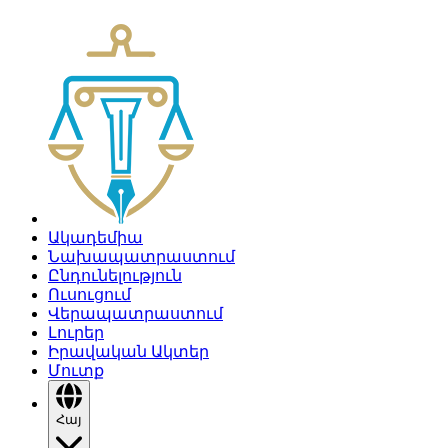
Ակադեմիա
Նախապատրաստում
Ընդունելություն
Ուսուցում
Վերապատրաստում
Լուրեր
Իրավական Ակտեր
Մուտք
Հայ