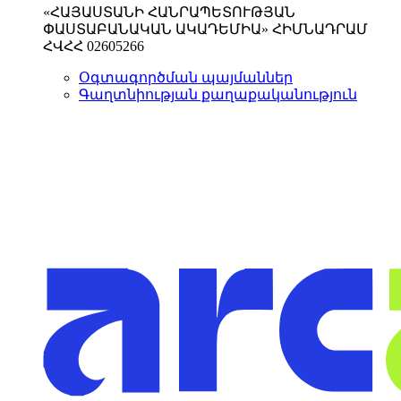
«ՀԱՅԱՍՏԱՆԻ ՀԱՆՐԱՊԵՏՈՒԹՅԱՆ
ՓԱՍՏԱԲԱՆԱԿԱՆ ԱԿԱԴԵՄԻԱ» ՀԻՄՆԱԴՐԱՄ
ՀՎՀՀ 02605266
Օգտագործման պայմաններ
Գաղտնիության քաղաքականություն