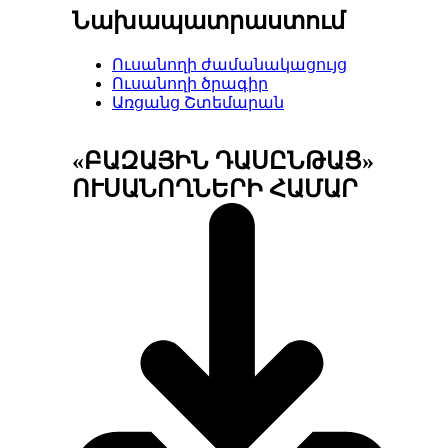
Նախապատրաստում
Ուսանողի ժամանակացույց
Ուսանողի ծրագիր
Առցանց Շտեմարան
«ԲԱԶԱՅԻՆ ԴԱՍԸՆԹԱՑ»
ՈՒՍԱՆՈՂՆԵՐԻ ՀԱՄԱՐ