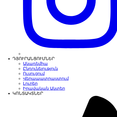
ԴՅՈՒՐԱՆՑՈՒՄՆԵՐ
Ակադեմիա
Ընդունելություն
Ուսուցում
Վերապատրաստում
Լուրեր
Իրավական Ակտեր
ԿՈՆՏԱԿՏՆԵՐ