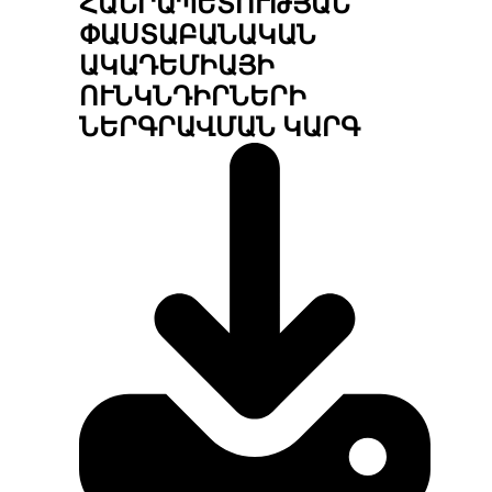
ՀԱՆՐԱՊԵՏՈՒԹՅԱՆ
ՓԱՍՏԱԲԱՆԱԿԱՆ
ԱԿԱԴԵՄԻԱՅԻ
ՈՒՆԿՆԴԻՐՆԵՐԻ
ՆԵՐԳՐԱՎՄԱՆ ԿԱՐԳ