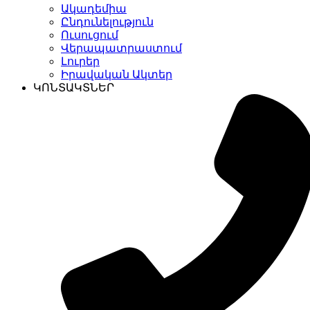
Ակադեմիա
Ընդունելություն
Ուսուցում
Վերապատրաստում
Լուրեր
Իրավական Ակտեր
ԿՈՆՏԱԿՏՆԵՐ