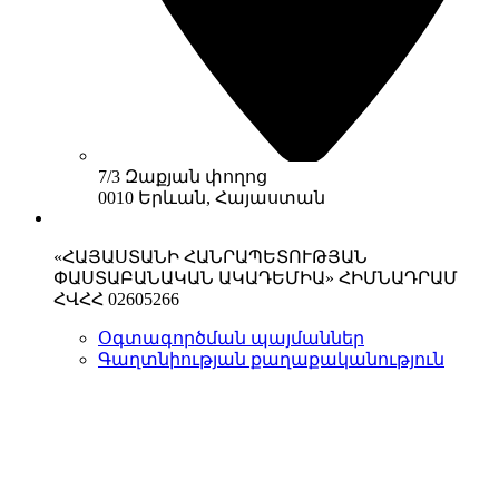
7/3 Զաքյան փողոց
0010 Երևան, Հայաստան
«ՀԱՅԱՍՏԱՆԻ ՀԱՆՐԱՊԵՏՈՒԹՅԱՆ
ՓԱՍՏԱԲԱՆԱԿԱՆ ԱԿԱԴԵՄԻԱ» ՀԻՄՆԱԴՐԱՄ
ՀՎՀՀ 02605266
Օգտագործման պայմաններ
Գաղտնիության քաղաքականություն