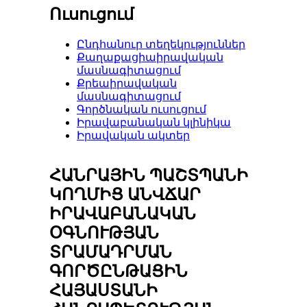
Ուսուցում
Ընդհանուր տեղեկություններ
Քաղաքացիաիրավական
մասնագիտացում
Քրեաիրավական
մասնագիտացում
Գործնական ուսուցում
Իրավաբանական կլինիկա
Իրավական ակտեր
ՀԱՆՐԱՅԻՆ ՊԱՇՏՊԱՆԻ
ԿՈՂՄԻՑ ԱՆՎՃԱՐ
ԻՐԱՎԱԲԱՆԱԿԱՆ
ՕԳՆՈՒԹՅԱՆ
ՏՐԱՄԱԴՐՄԱՆ
ԳՈՐԾԸՆԹԱՑԻՆ
ՀԱՅԱՍՏԱՆԻ