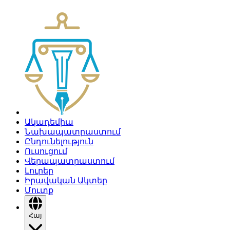
Ակադեմիա
Նախապատրաստում
Ընդունելություն
Ուսուցում
Վերապատրաստում
Լուրեր
Իրավական Ակտեր
Մուտք
Հայ