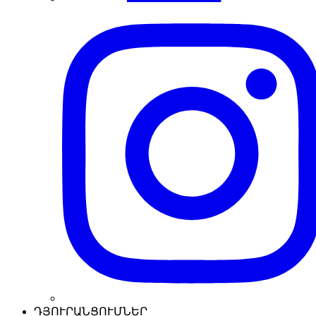
ԴՅՈՒՐԱՆՑՈՒՄՆԵՐ