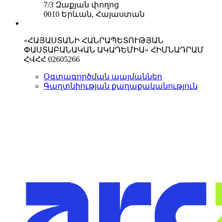
7/3 Զաքյան փողոց
0010 Երևան, Հայաստան
«ՀԱՅԱՍՏԱՆԻ ՀԱՆՐԱՊԵՏՈՒԹՅԱՆ
ՓԱՍՏԱԲԱՆԱԿԱՆ ԱԿԱԴԵՄԻԱ» ՀԻՄՆԱԴՐԱՄ
ՀՎՀՀ 02605266
Օգտագործման պայմաններ
Գաղտնիության քաղաքականություն