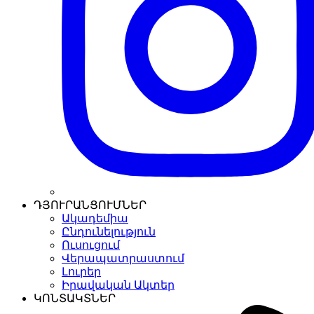
ԴՅՈՒՐԱՆՑՈՒՄՆԵՐ
Ակադեմիա
Ընդունելություն
Ուսուցում
Վերապատրաստում
Լուրեր
Իրավական Ակտեր
ԿՈՆՏԱԿՏՆԵՐ