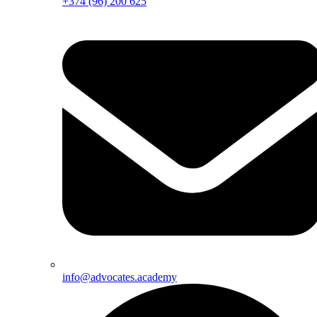
+374 (96) 200 625
info@advocates.academy