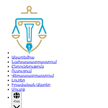
Ակադեմիա
Նախապատրաստում
Ընդունելություն
Ուսուցում
Վերապատրաստում
Լուրեր
Իրավական Ակտեր
Մուտք
Հայ