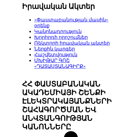
Իրավական Ակտեր
«Փաստաբանության մասին»
օրենք
Կանոնադրություն
Խորհրդի որոշումներ
Ռեկտորի իրավական ակտեր
Ներքին կարգեր
Հաշվետվություն
ՄԽԻԹԱՐ ԳՈՇ
«ԴԱՏԱՍՏԱՆԱԳԻՐՔ»
ՀՀ ՓԱՍՏԱԲԱՆԱԿԱՆ
ԱԿԱԴԵՄԻԱՅԻ ՇԵՆՔԻ
ԷԼԵԿՏՐԱԿԱՅԱՆՔՆԵՐԻ
ՇԱՀԱԳՈՐԾՄԱՆ ԵՎ
ԱՆՎՏԱՆԳՈՒԹՅԱՆ
ԿԱՆՈՆՆԵՐԸ