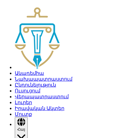
Ակադեմիա
Նախապատրաստում
Ընդունելություն
Ուսուցում
Վերապատրաստում
Լուրեր
Իրավական Ակտեր
Մուտք
Հայ