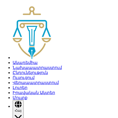
Ակադեմիա
Նախապատրաստում
Ընդունելություն
Ուսուցում
Վերապատրաստում
Լուրեր
Իրավական Ակտեր
Մուտք
Հայ