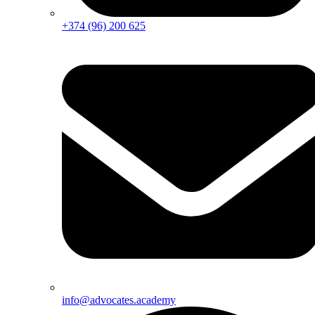
+374 (96) 200 625
info@advocates.academy