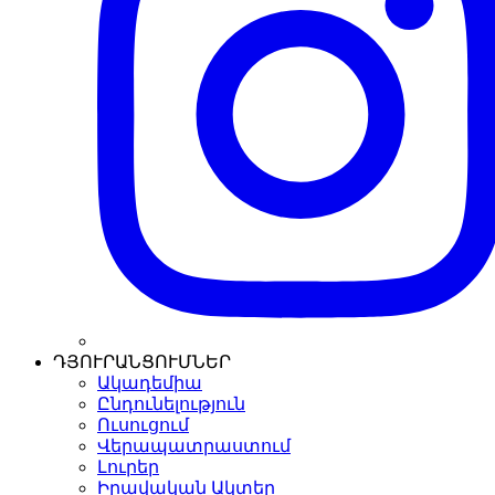
ԴՅՈՒՐԱՆՑՈՒՄՆԵՐ
Ակադեմիա
Ընդունելություն
Ուսուցում
Վերապատրաստում
Լուրեր
Իրավական Ակտեր