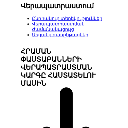
Վերապատրաստում
Ընդհանուր տեղեկություններ
Վերապատրաստման
Ժամանակացույց
Առցանց դասընթացներ
ՀՐԱՄԱՆ
ՓԱՍՏԱԲԱՆՆԵՐԻ
ՎԵՐԱՊԱՏՐԱՍՏՄԱՆ
ԿԱՐԳԸ ՀԱՍՏԱՏԵԼՈՒ
ՄԱՍԻՆ