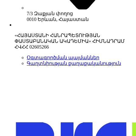
7/3 Զաքյան փողոց
0010 Երևան, Հայաստան
«ՀԱՅԱՍՏԱՆԻ ՀԱՆՐԱՊԵՏՈՒԹՅԱՆ
ՓԱՍՏԱԲԱՆԱԿԱՆ ԱԿԱԴԵՄԻԱ» ՀԻՄՆԱԴՐԱՄ
ՀՎՀՀ 02605266
Օգտագործման պայմաններ
Գաղտնիության քաղաքականություն