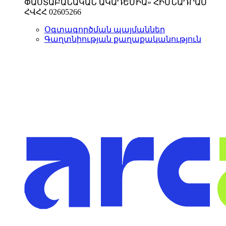
ՓԱՍՏԱԲԱՆԱԿԱՆ ԱԿԱԴԵՄԻԱ» ՀԻՄՆԱԴՐԱՄ
ՀՎՀՀ 02605266
Օգտագործման պայմաններ
Գաղտնիության քաղաքականություն