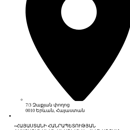
7/3 Զաքյան փողոց
0010 Երևան, Հայաստան
«ՀԱՅԱՍՏԱՆԻ ՀԱՆՐԱՊԵՏՈՒԹՅԱՆ