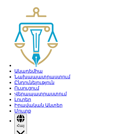
Ակադեմիա
Նախապատրաստում
Ընդունելություն
Ուսուցում
Վերապատրաստում
Լուրեր
Իրավական Ակտեր
Մուտք
Հայ