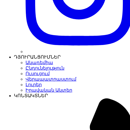
ԴՅՈՒՐԱՆՑՈՒՄՆԵՐ
Ակադեմիա
Ընդունելություն
Ուսուցում
Վերապատրաստում
Լուրեր
Իրավական Ակտեր
ԿՈՆՏԱԿՏՆԵՐ