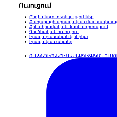
Ուսուցում
Ընդհանուր տեղեկություններ
Քաղաքացիաիրավական մասնագիտաց
Քրեաիրավական մասնագիտացում
Գործնական ուսուցում
Իրավաբանական կլինիկա
Իրավական ակտեր
ՈՒՆԿՆԴԻՐՆԵՐԻ ՄԱՍՆԱԳԻՏԱԿԱՆ ՈՒՍՈ