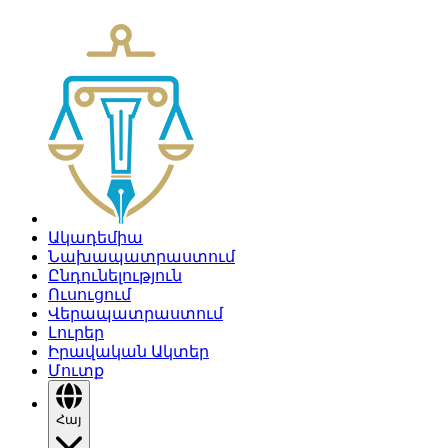
Ակադեմիա
Նախապատրաստում
Ընդունելություն
Ուսուցում
Վերապատրաստում
Լուրեր
Իրավական Ակտեր
Մուտք
Հայ