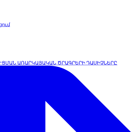
ում
ՒՑՄԱՆ ԱՌԱՐԿԱՅԱԿԱՆ ԾՐԱԳՐԵՐԻ ԴԱՍԻՉՆԵՐԸ