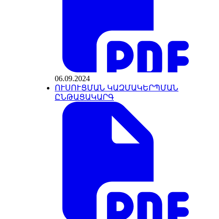
06.09.2024
ՈՒՍՈՒՑՄԱՆ ԿԱԶՄԱԿԵՐՊՄԱՆ
ԸՆԹԱՑԱԿԱՐԳ