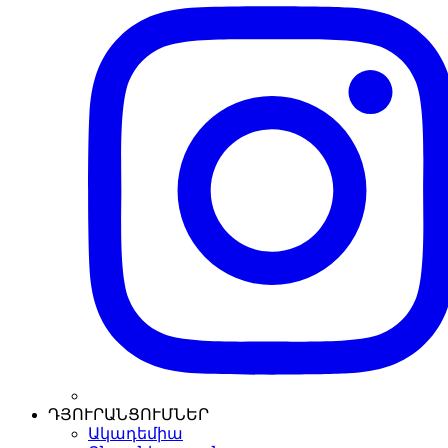
ԴՅՈՒՐԱՆՑՈՒՄՆԵՐ
Ակադեմիա