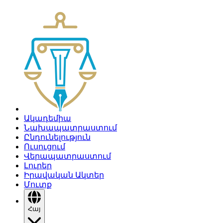
Ակադեմիա
Նախապատրաստում
Ընդունելություն
Ուսուցում
Վերապատրաստում
Լուրեր
Իրավական Ակտեր
Մուտք
Հայ