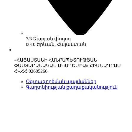
7/3 Զաքյան փողոց
0010 Երևան, Հայաստան
«ՀԱՅԱՍՏԱՆԻ ՀԱՆՐԱՊԵՏՈՒԹՅԱՆ
ՓԱՍՏԱԲԱՆԱԿԱՆ ԱԿԱԴԵՄԻԱ» ՀԻՄՆԱԴՐԱՄ
ՀՎՀՀ 02605266
Օգտագործման պայմաններ
Գաղտնիության քաղաքականություն