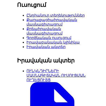
Ուսուցում
Ընդհանուր տեղեկություններ
Քաղաքացիաիրավական
մասնագիտացում
Քրեաիրավական
մասնագիտացում
Գործնական ուսուցում
Իրավաբանական կլինիկա
Իրավական ակտեր
Իրավական ակտեր
ՈՒՆԿՆԴԻՐՆԵՐԻ
ՄԱՍՆԱԳԻՏԱԿԱՆ ՈՒՍՈՒՑՄԱՆ
ՈՒՂԵՑՈՒՅՑ