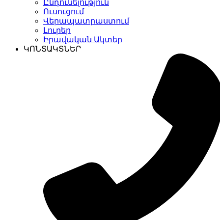
Ընդունելություն
Ուսուցում
Վերապատրաստում
Լուրեր
Իրավական Ակտեր
ԿՈՆՏԱԿՏՆԵՐ