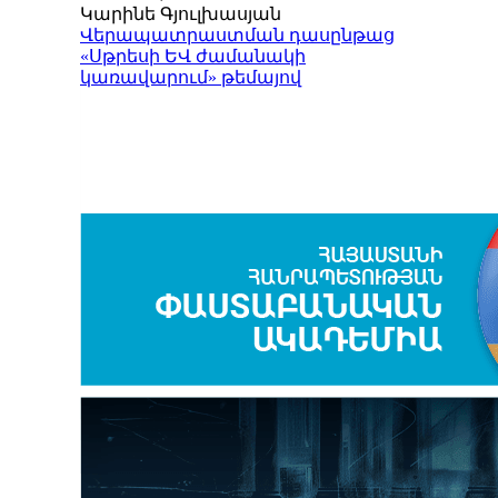
Կարինե Գյուլխասյան
Վերապատրաստման դասընթաց
«Սթրեսի ԵՎ ժամանակի
կառավարում» թեմայով