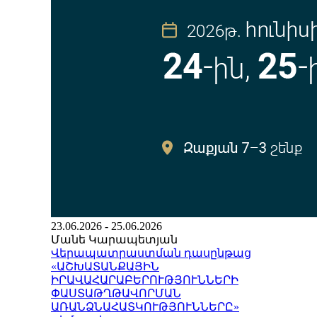
23.06.2026 - 25.06.2026
Մանե Կարապետյան
Վերապատրաստման դասընթաց
«ԱՇԽԱՏԱՆՔԱՅԻՆ
ԻՐԱՎԱՀԱՐԱԲԵՐՈՒԹՅՈՒՆՆԵՐԻ
ՓԱՍՏԱԹՂԹԱՎՈՐՄԱՆ
ԱՌԱՆՁՆԱՀԱՏԿՈՒԹՅՈՒՆՆԵՐԸ»