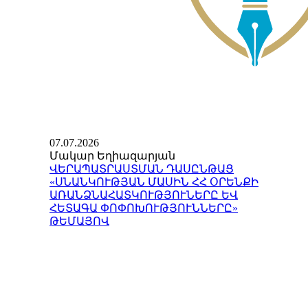
07.07.2026
Մակար Եղիազարյան
ՎԵՐԱՊԱՏՐԱՍՏՄԱՆ ԴԱՍԸՆԹԱՑ
«ՍՆԱՆԿՈՒԹՅԱՆ ՄԱՍԻՆ ՀՀ ՕՐԵՆՔԻ
ԱՌԱՆՁՆԱՀԱՏԿՈՒԹՅՈՒՆԵՐԸ ԵՎ
ՀԵՏԱԳԱ ՓՈՓՈԽՈՒԹՅՈՒՆՆԵՐԸ»
ԹԵՄԱՅՈՎ