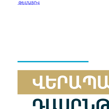
ԹԵՄԱՅՈՎ