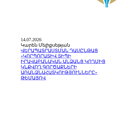
14.07.2026
Կարեն Մելիքսեթյան
ՎԵՐԱՊԱՏՐԱՍՏՄԱՆ ԴԱՍԸՆԹԱՑ
«ԿՈՐՊՈՐԱՏԻՎ ՏԻՊԻ
ԻՐԱՎԱԲԱՆԱԿԱՆ ԱՆՁԱՆՑ ԿՈՂՄԻՑ
ԿՆՔՎՈՂ ԳՈՐԾԱՔՆԵՐԻ
ԱՌԱՆՁՆԱՀԱՏԿՈՒԹՅՈՒՆՆԵՐԸ»
ԹԵՄԱՅՈՎ