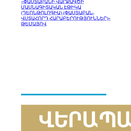
«ՓԱՍՏԱԲԱՆԻ ՎԱՐՔԱԳԾԻ
ՄԱՍՆԱԳԻՏԱԿԱՆ ԷԹԻԿԱ
(ԴԵՈՆԹՈԼՈԳԻԱ) (ՓԱՍՏԱԲԱՆ-
ՎՍՏԱՀՈՐԴ ՀԱՐԱԲԵՐՈՒԹՅՈՒՆՆԵՐ)»
ԹԵՄԱՅՈՎ