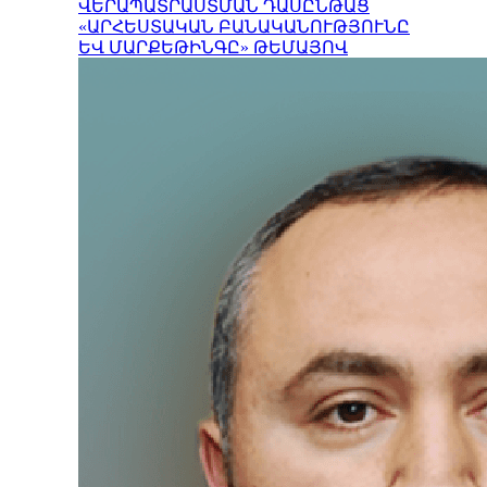
ՎԵՐԱՊԱՏՐԱՍՏՄԱՆ ԴԱՍԸՆԹԱՑ
«ԱՐՀԵՍՏԱԿԱՆ ԲԱՆԱԿԱՆՈՒԹՅՈՒՆԸ
ԵՎ ՄԱՐՔԵԹԻՆԳԸ» ԹԵՄԱՅՈՎ