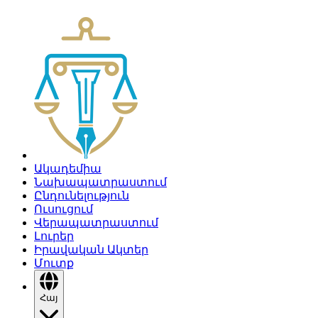
Ակադեմիա
Նախապատրաստում
Ընդունելություն
Ուսուցում
Վերապատրաստում
Լուրեր
Իրավական Ակտեր
Մուտք
Հայ