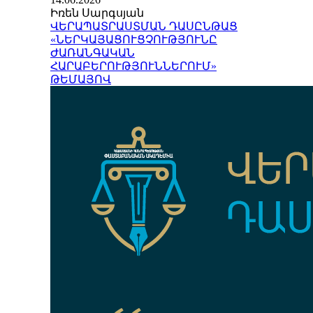
Իռեն Սարգսյան
ՎԵՐԱՊԱՏՐԱՍՏՄԱՆ ԴԱՍԸՆԹԱՑ
«ՆԵՐԿԱՅԱՑՈՒՑՉՈՒԹՅՈՒՆԸ
ԺԱՌԱՆԳԱԿԱՆ
ՀԱՐԱԲԵՐՈՒԹՅՈՒՆՆԵՐՈՒՄ»
ԹԵՄԱՅՈՎ