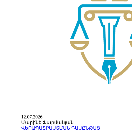
12.07.2026
Մարինե Ֆարմանյան
ՎԵՐԱՊԱՏՐԱՍՏՄԱՆ ԴԱՍԸՆԹԱՑ