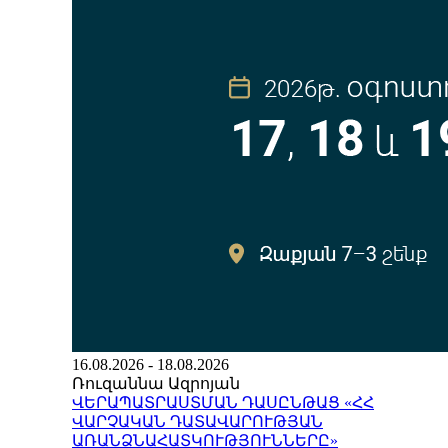
16.08.2026 - 18.08.2026
Ռուզաննա Ազրոյան
ՎԵՐԱՊԱՏՐԱՍՏՄԱՆ ԴԱՍԸՆԹԱՑ «ՀՀ
ՎԱՐՉԱԿԱՆ ԴԱՏԱՎԱՐՈՒԹՅԱՆ
ԱՌԱՆՁՆԱՀԱՏԿՈՒԹՅՈՒՆՆԵՐԸ»