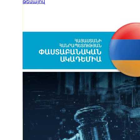
թեմայով