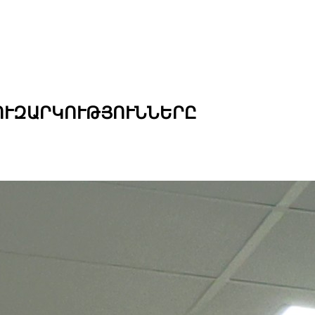
ՈՒԶԱՐԿՈՒԹՅՈՒՆՆԵՐԸ