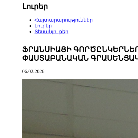
Լուրեր
Հայտարարություններ
Լուրեր
Տեսանյութեր
ՖՐԱՆՍԻԱՑԻ ԳՈՐԾԸՆԿԵՐՆԵՐ
ՓԱՍՏԱԲԱՆԱԿԱՆ ԳՐԱՍԵՆՅԱԿ
06.02.2026