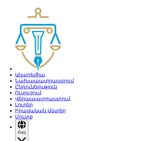
Ակադեմիա
Նախապատրաստում
Ընդունելություն
Ուսուցում
Վերապատրաստում
Լուրեր
Իրավական Ակտեր
Մուտք
Հայ