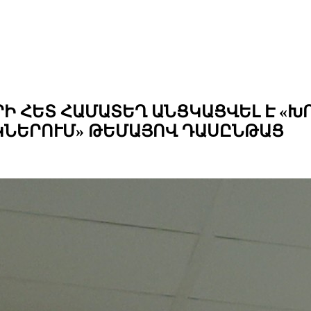
Ի ՀԵՏ ՀԱՄԱՏԵՂ ԱՆՑԿԱՑՎԵԼ Է «Խ
ՆԵՐՈՒՄ» ԹԵՄԱՅՈՎ ԴԱՍԸՆԹԱՑ