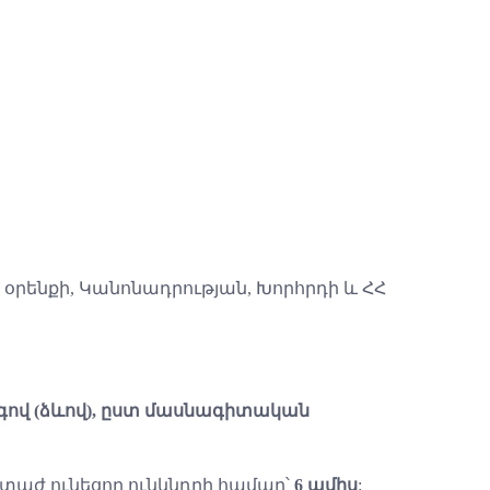
րենքի, Կանոնադրության, Խորհրդի և ՀՀ
ով (ձևով), ըստ մասնագիտական
տաժ ունեցող ունկնդրի համար՝
6 ամիս
: