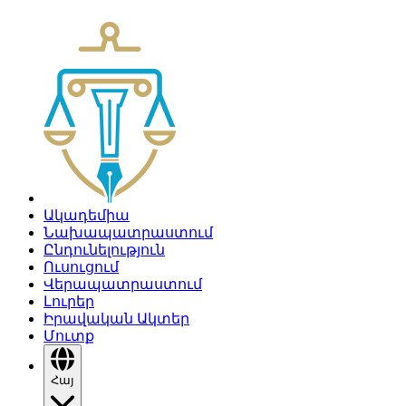
Ակադեմիա
Նախապատրաստում
Ընդունելություն
Ուսուցում
Վերապատրաստում
Լուրեր
Իրավական Ակտեր
Մուտք
Հայ