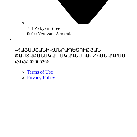
7-3 Zakyan Street
0010 Yerevan, Armenia
«ՀԱՅԱՍՏԱՆԻ ՀԱՆՐԱՊԵՏՈՒԹՅԱՆ
ՓԱՍՏԱԲԱՆԱԿԱՆ ԱԿԱԴԵՄԻԱ» ՀԻՄՆԱԴՐԱՄ
ՀՎՀՀ 02605266
Terms of Use
Privacy Policy