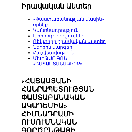
Իրավական Ակտեր
«Փաստաբանության մասին»
օրենք
Կանոնադրություն
Խորհրդի որոշումներ
Ռեկտորի իրավական ակտեր
Ներքին կարգեր
Հաշվետվություն
ՄԽԻԹԱՐ ԳՈՇ
«ԴԱՏԱՍՏԱՆԱԳԻՐՔ»
«ՀԱՅԱՍՏԱՆԻ
ՀԱՆՐԱՊԵՏՈՒԹՅԱՆ
ՓԱՍՏԱԲԱՆԱԿԱՆ
ԱԿԱԴԵՄԻԱ»
ՀԻՄՆԱԴՐԱՄԻ
ՈՒՍՈՒՄՆԱԿԱՆ
ԳՈՐԾԸՆԹԱՑԻ