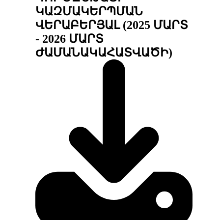
ԿԱԶՄԱԿԵՐՊՄԱՆ
ՎԵՐԱԲԵՐՅԱԼ (2025 ՄԱՐՏ
- 2026 ՄԱՐՏ
ԺԱՄԱՆԱԿԱՀԱՏՎԱԾԻ)