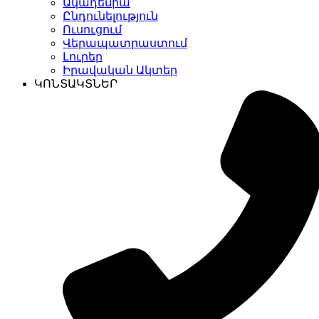
Ակադեմիա
Ընդունելություն
Ուսուցում
Վերապատրաստում
Լուրեր
Իրավական Ակտեր
ԿՈՆՏԱԿՏՆԵՐ