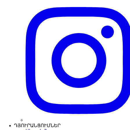
ԴՅՈՒՐԱՆՑՈՒՄՆԵՐ