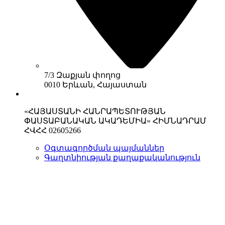
7/3 Զաքյան փողոց
0010 Երևան, Հայաստան
«ՀԱՅԱՍՏԱՆԻ ՀԱՆՐԱՊԵՏՈՒԹՅԱՆ
ՓԱՍՏԱԲԱՆԱԿԱՆ ԱԿԱԴԵՄԻԱ» ՀԻՄՆԱԴՐԱՄ
ՀՎՀՀ 02605266
Օգտագործման պայմաններ
Գաղտնիության քաղաքականություն