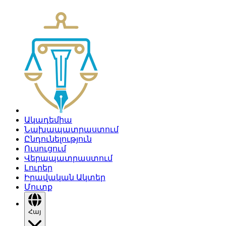
Ակադեմիա
Նախապատրաստում
Ընդունելություն
Ուսուցում
Վերապատրաստում
Լուրեր
Իրավական Ակտեր
Մուտք
Հայ