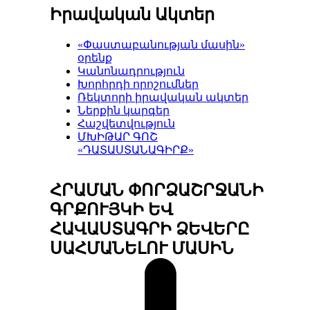
Իրավական Ակտեր
«Փաստաբանության մասին»
օրենք
Կանոնադրություն
Խորհրդի որոշումներ
Ռեկտորի իրավական ակտեր
Ներքին կարգեր
Հաշվետվություն
ՄԽԻԹԱՐ ԳՈՇ
«ԴԱՏԱՍՏԱՆԱԳԻՐՔ»
ՀՐԱՄԱՆ ՓՈՐՁԱՇՐՋԱՆԻ
ԳՐՔՈՒՅԿԻ ԵՎ
ՀԱՎԱՍՏԱԳՐԻ ՁԵՎԵՐԸ
ՍԱՀՄԱՆԵԼՈՒ ՄԱՍԻՆ