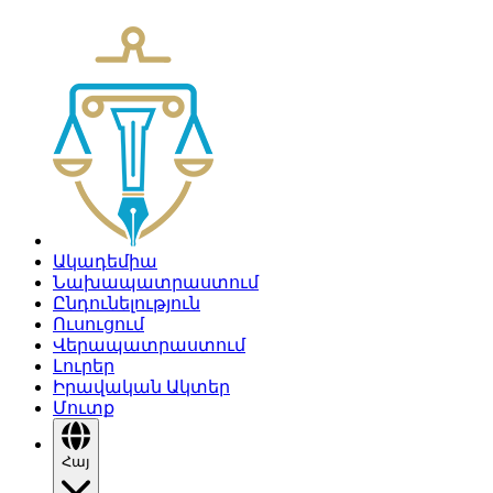
Ակադեմիա
Նախապատրաստում
Ընդունելություն
Ուսուցում
Վերապատրաստում
Լուրեր
Իրավական Ակտեր
Մուտք
Հայ