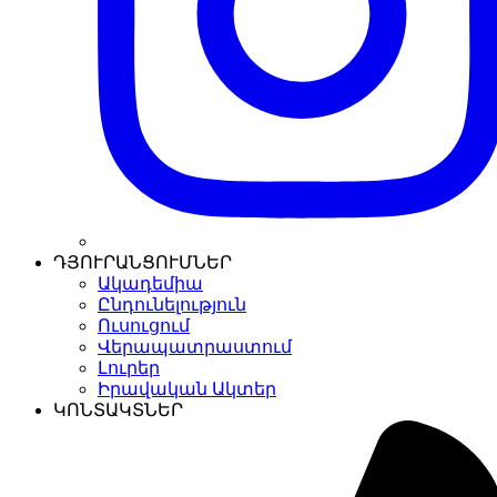
ԴՅՈՒՐԱՆՑՈՒՄՆԵՐ
Ակադեմիա
Ընդունելություն
Ուսուցում
Վերապատրաստում
Լուրեր
Իրավական Ակտեր
ԿՈՆՏԱԿՏՆԵՐ