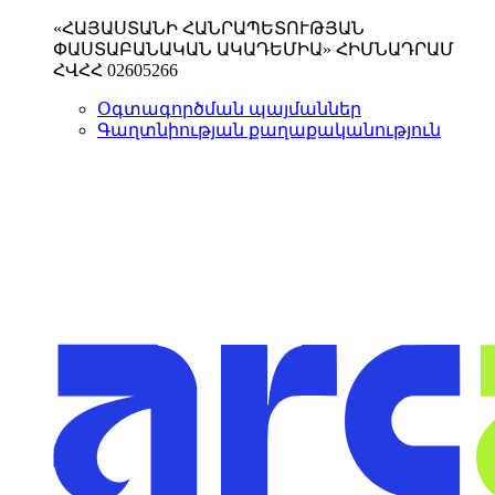
«ՀԱՅԱՍՏԱՆԻ ՀԱՆՐԱՊԵՏՈՒԹՅԱՆ
ՓԱՍՏԱԲԱՆԱԿԱՆ ԱԿԱԴԵՄԻԱ» ՀԻՄՆԱԴՐԱՄ
ՀՎՀՀ 02605266
Օգտագործման պայմաններ
Գաղտնիության քաղաքականություն