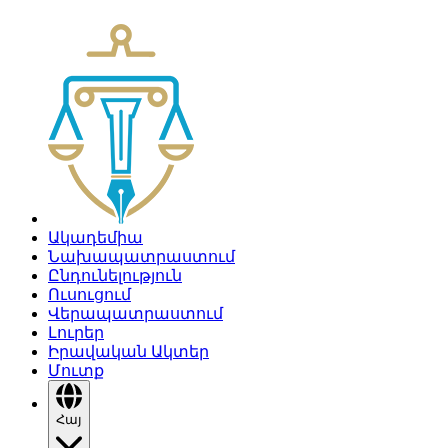
Ակադեմիա
Նախապատրաստում
Ընդունելություն
Ուսուցում
Վերապատրաստում
Լուրեր
Իրավական Ակտեր
Մուտք
Հայ