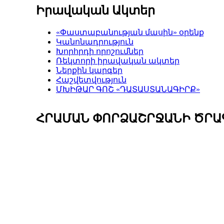
Իրավական Ակտեր
«Փաստաբանության մասին» օրենք
Կանոնադրություն
Խորհրդի որոշումներ
Ռեկտորի իրավական ակտեր
Ներքին կարգեր
Հաշվետվություն
ՄԽԻԹԱՐ ԳՈՇ «ԴԱՏԱՍՏԱՆԱԳԻՐՔ»
ՀՐԱՄԱՆ ՓՈՐՁԱՇՐՋԱՆԻ ԾՐԱ