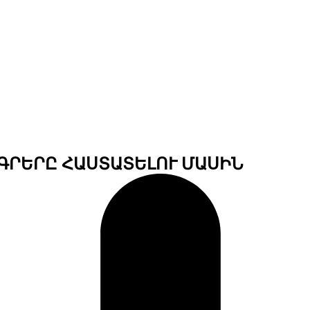
ԳՐԵՐԸ ՀԱՍՏԱՏԵԼՈՒ ՄԱՍԻՆ