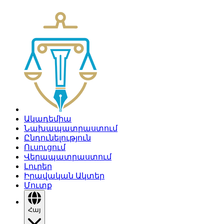
Ակադեմիա
Նախապատրաստում
Ընդունելություն
Ուսուցում
Վերապատրաստում
Լուրեր
Իրավական Ակտեր
Մուտք
Հայ