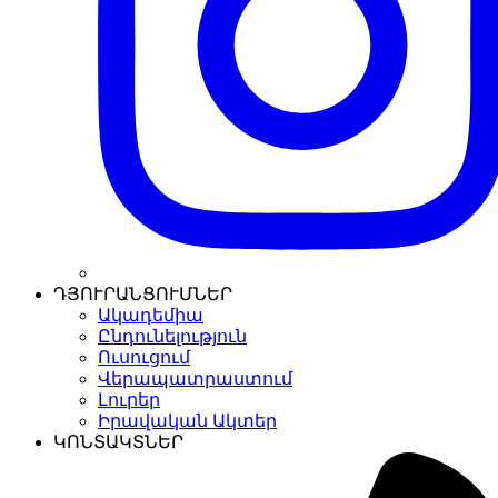
ԴՅՈՒՐԱՆՑՈՒՄՆԵՐ
Ակադեմիա
Ընդունելություն
Ուսուցում
Վերապատրաստում
Լուրեր
Իրավական Ակտեր
ԿՈՆՏԱԿՏՆԵՐ