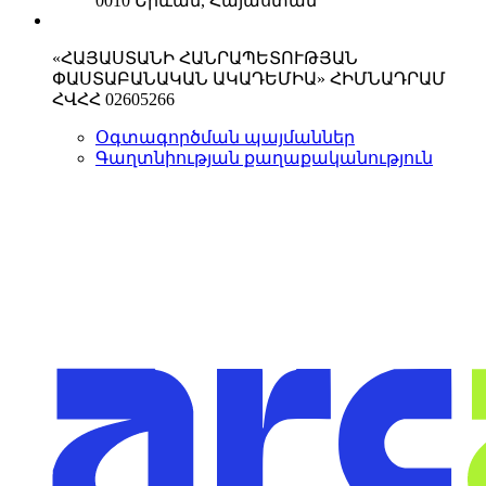
0010 Երևան, Հայաստան
«ՀԱՅԱՍՏԱՆԻ ՀԱՆՐԱՊԵՏՈՒԹՅԱՆ
ՓԱՍՏԱԲԱՆԱԿԱՆ ԱԿԱԴԵՄԻԱ» ՀԻՄՆԱԴՐԱՄ
ՀՎՀՀ 02605266
Օգտագործման պայմաններ
Գաղտնիության քաղաքականություն