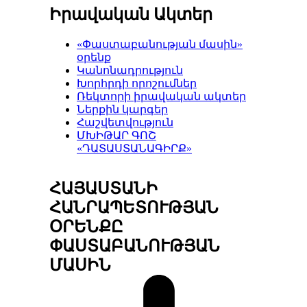
Իրավական Ակտեր
«Փաստաբանության մասին»
օրենք
Կանոնադրություն
Խորհրդի որոշումներ
Ռեկտորի իրավական ակտեր
Ներքին կարգեր
Հաշվետվություն
ՄԽԻԹԱՐ ԳՈՇ
«ԴԱՏԱՍՏԱՆԱԳԻՐՔ»
ՀԱՅԱՍՏԱՆԻ
ՀԱՆՐԱՊԵՏՈՒԹՅԱՆ
ՕՐԵՆՔԸ
ՓԱՍՏԱԲԱՆՈՒԹՅԱՆ
ՄԱՍԻՆ