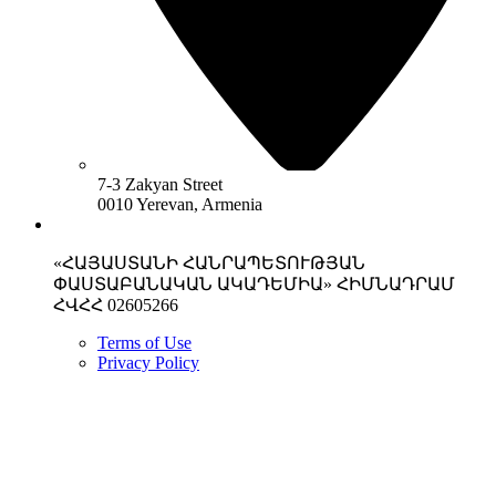
7-3 Zakyan Street
0010 Yerevan, Armenia
«ՀԱՅԱՍՏԱՆԻ ՀԱՆՐԱՊԵՏՈՒԹՅԱՆ
ՓԱՍՏԱԲԱՆԱԿԱՆ ԱԿԱԴԵՄԻԱ» ՀԻՄՆԱԴՐԱՄ
ՀՎՀՀ 02605266
Terms of Use
Privacy Policy