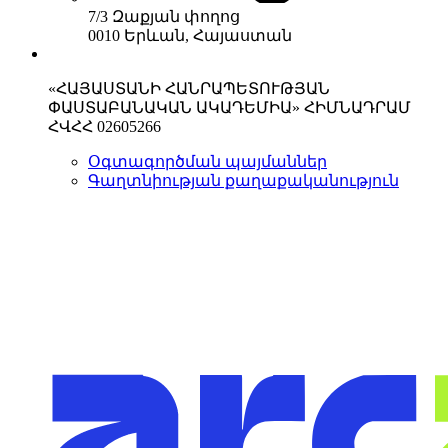
7/3 Զաքյան փողոց
0010 Երևան, Հայաստան
«ՀԱՅԱՍՏԱՆԻ ՀԱՆՐԱՊԵՏՈՒԹՅԱՆ
ՓԱՍՏԱԲԱՆԱԿԱՆ ԱԿԱԴԵՄԻԱ» ՀԻՄՆԱԴՐԱՄ
ՀՎՀՀ 02605266
Օգտագործման պայմաններ
Գաղտնիության քաղաքականություն