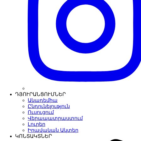
ԴՅՈՒՐԱՆՑՈՒՄՆԵՐ
Ակադեմիա
Ընդունելություն
Ուսուցում
Վերապատրաստում
Լուրեր
Իրավական Ակտեր
ԿՈՆՏԱԿՏՆԵՐ