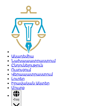
Ակադեմիա
Նախապատրաստում
Ընդունելություն
Ուսուցում
Վերապատրաստում
Լուրեր
Իրավական Ակտեր
Մուտք
Հայ