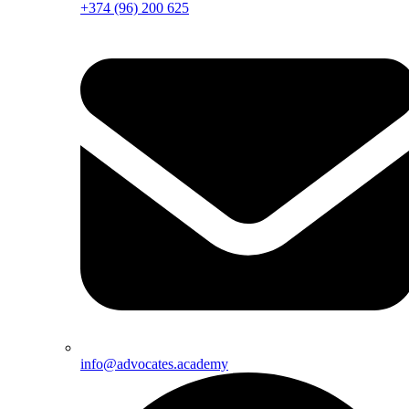
+374 (96) 200 625
info@advocates.academy