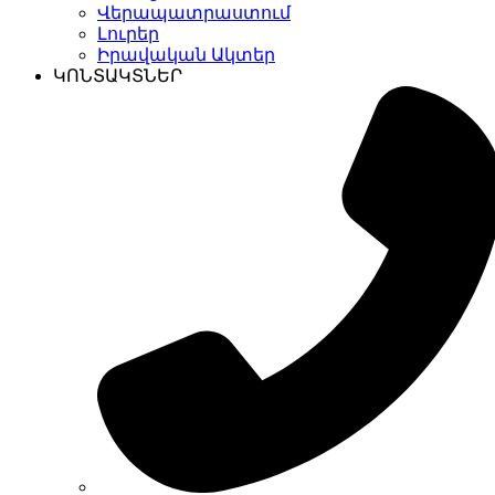
Վերապատրաստում
Լուրեր
Իրավական Ակտեր
ԿՈՆՏԱԿՏՆԵՐ