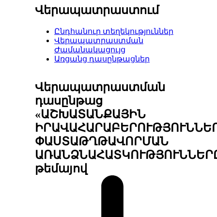
Վերապատրաստում
Ընդհանուր տեղեկություններ
Վերապատրաստման
Ժամանակացույց
Առցանց դասընթացներ
Վերապատրաստման
դասընթաց
«ԱՇԽԱՏԱՆՔԱՅԻՆ
ԻՐԱՎԱՀԱՐԱԲԵՐՈՒԹՅՈՒՆՆԵ
ՓԱՍՏԱԹՂԹԱՎՈՐՄԱՆ
ԱՌԱՆՁՆԱՀԱՏԿՈՒԹՅՈՒՆՆԵՐ
թեմայով