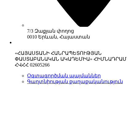
7/3 Զաքյան փողոց
0010 Երևան, Հայաստան
«ՀԱՅԱՍՏԱՆԻ ՀԱՆՐԱՊԵՏՈՒԹՅԱՆ
ՓԱՍՏԱԲԱՆԱԿԱՆ ԱԿԱԴԵՄԻԱ» ՀԻՄՆԱԴՐԱՄ
ՀՎՀՀ 02605266
Օգտագործման պայմաններ
Գաղտնիության քաղաքականություն