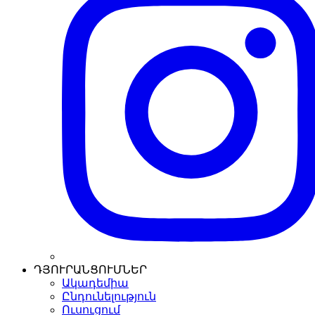
ԴՅՈՒՐԱՆՑՈՒՄՆԵՐ
Ակադեմիա
Ընդունելություն
Ուսուցում