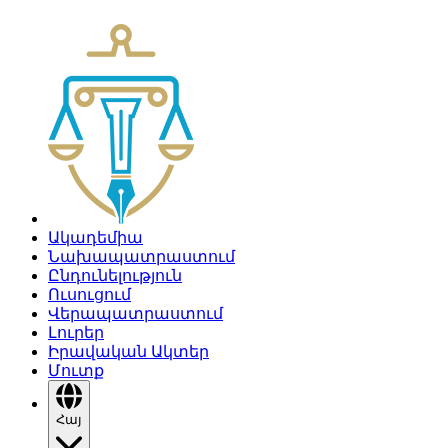
Ակադեմիա
Նախապատրաստում
Ընդունելություն
Ուսուցում
Վերապատրաստում
Լուրեր
Իրավական Ակտեր
Մուտք
Հայ