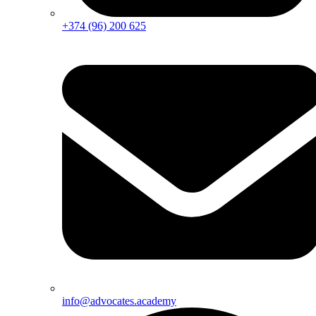
+374 (96) 200 625
info@advocates.academy