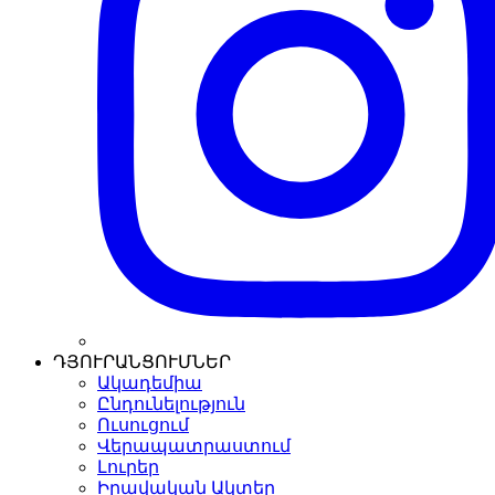
ԴՅՈՒՐԱՆՑՈՒՄՆԵՐ
Ակադեմիա
Ընդունելություն
Ուսուցում
Վերապատրաստում
Լուրեր
Իրավական Ակտեր