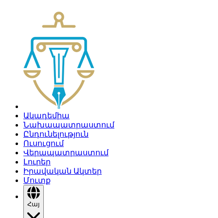
Ակադեմիա
Նախապատրաստում
Ընդունելություն
Ուսուցում
Վերապատրաստում
Լուրեր
Իրավական Ակտեր
Մուտք
Հայ