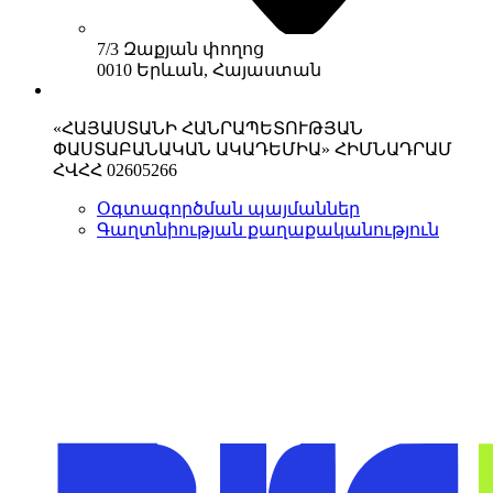
7/3 Զաքյան փողոց
0010 Երևան, Հայաստան
«ՀԱՅԱՍՏԱՆԻ ՀԱՆՐԱՊԵՏՈՒԹՅԱՆ
ՓԱՍՏԱԲԱՆԱԿԱՆ ԱԿԱԴԵՄԻԱ» ՀԻՄՆԱԴՐԱՄ
ՀՎՀՀ 02605266
Օգտագործման պայմաններ
Գաղտնիության քաղաքականություն