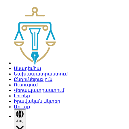
Ակադեմիա
Նախապատրաստում
Ընդունելություն
Ուսուցում
Վերապատրաստում
Լուրեր
Իրավական Ակտեր
Մուտք
Հայ