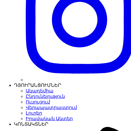
ԴՅՈՒՐԱՆՑՈՒՄՆԵՐ
Ակադեմիա
Ընդունելություն
Ուսուցում
Վերապատրաստում
Լուրեր
Իրավական Ակտեր
ԿՈՆՏԱԿՏՆԵՐ