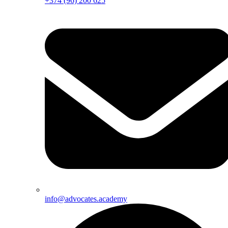
+374 (96) 200 625
info@advocates.academy