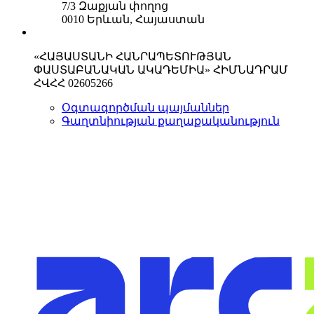
7/3 Զաքյան փողոց
0010 Երևան, Հայաստան
«ՀԱՅԱՍՏԱՆԻ ՀԱՆՐԱՊԵՏՈՒԹՅԱՆ
ՓԱՍՏԱԲԱՆԱԿԱՆ ԱԿԱԴԵՄԻԱ» ՀԻՄՆԱԴՐԱՄ
ՀՎՀՀ 02605266
Օգտագործման պայմաններ
Գաղտնիության քաղաքականություն