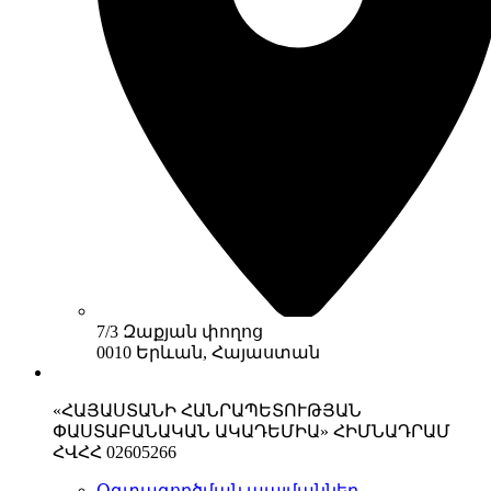
7/3 Զաքյան փողոց
0010 Երևան, Հայաստան
«ՀԱՅԱՍՏԱՆԻ ՀԱՆՐԱՊԵՏՈՒԹՅԱՆ
ՓԱՍՏԱԲԱՆԱԿԱՆ ԱԿԱԴԵՄԻԱ» ՀԻՄՆԱԴՐԱՄ
ՀՎՀՀ 02605266
Օգտագործման պայմաններ