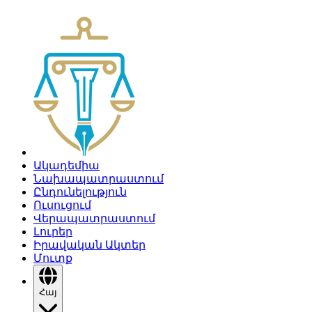
Ակադեմիա
Նախապատրաստում
Ընդունելություն
Ուսուցում
Վերապատրաստում
Լուրեր
Իրավական Ակտեր
Մուտք
Հայ