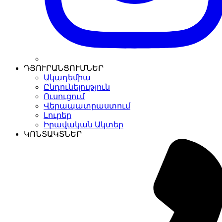
ԴՅՈՒՐԱՆՑՈՒՄՆԵՐ
Ակադեմիա
Ընդունելություն
Ուսուցում
Վերապատրաստում
Լուրեր
Իրավական Ակտեր
ԿՈՆՏԱԿՏՆԵՐ